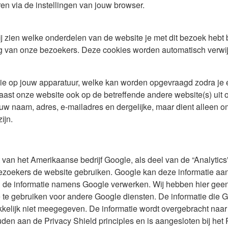
n via de instellingen van jouw browser.
j zien welke onderdelen van de website je met dit bezoek hebt
g van onze bezoekers. Deze cookies worden automatisch verwijd
ie op jouw apparatuur, welke kan worden opgevraagd zodra je e
aast onze website ook op de betreffende andere website(s) uit
w naam, adres, e-mailadres en dergelijke, maar dient alleen om
ijn.
van het Amerikaanse bedrijf Google, als deel van de “Analytics”
ezoekers de website gebruiken. Google kan deze informatie aan
den de informatie namens Google verwerken. Wij hebben hier gee
e te gebruiken voor andere Google diensten. De informatie die 
kelijk niet meegegeven. De informatie wordt overgebracht naar
uden aan de Privacy Shield principles en is aangesloten bij he