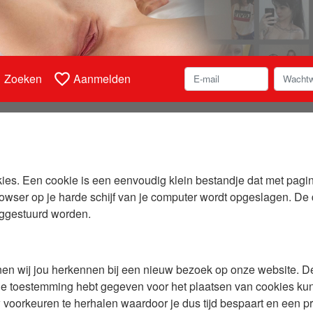
h
favorite_border
Zoeken
Aanmelden
es. Een cookie is een eenvoudig klein bestandje dat met pagin
rowser op je harde schijf van je computer wordt opgeslagen. De 
uggestuurd worden.
n wij jou herkennen bij een nieuw bezoek op onze website. D
e toestemming hebt gegeven voor het plaatsen van cookies kunn
 voorkeuren te herhalen waardoor je dus tijd bespaart en een pr